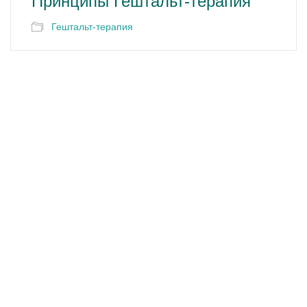
Принципы Гештальт-терапия
Гештальт-терапия
© 2023 - "Баку Гештальт Центр"